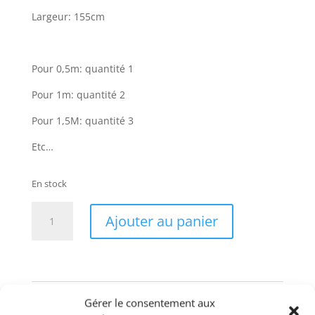
Largeur: 155cm
Pour 0,5m: quantité 1
Pour 1m: quantité 2
Pour 1,5M: quantité 3
Etc…
En stock
quantité
Ajouter au panier
de
Sweat
French
Terry
fuchsia
Catégories :
sweat
,
Sweat uni
,
Tissu
Étiquettes :
Gérer le consentement aux
coton
,
french
,
fuchsia
,
rose
,
sweat
,
terry