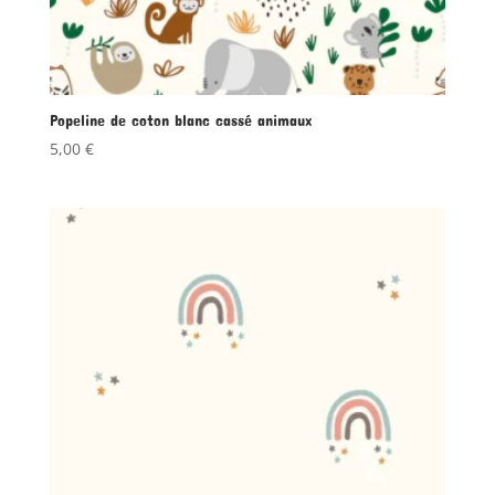
Popeline de coton blanc cassé animaux
5,00
€